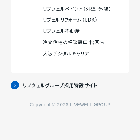
外
開
で
開
開
イ
サ
リブウェルペイント（外壁・外装）
部
き
開
き
き
ト
外
イ
サ
ま
き
ま
ま
リブェルリフォーム（LDK）
を
部
ト
外
す
ま
す
す
イ
別
サ
リブウェル不動産
を
部
す
ト
外
ウ
イ
別
サ
注文住宅の相談窓口 松原店
を
部
イ
ト
外
ウ
イ
別
サ
ン
大阪デジタルキャリア
を
部
イ
ト
外
ウ
イ
ド
別
サ
ン
を
部
イ
ト
ウ
ウ
イ
ド
別
サ
ン
を
で
イ
ト
ウ
ウ
イ
ド
別
開
リブウェルグループ採用特設サイト
ン
を
で
イ
外
ト
ウ
ウ
き
ド
別
開
ン
部
を
で
イ
ま
ウ
ウ
き
Copyright © 2026 LIVEWELL GROUP
ド
サ
別
開
ン
す
で
イ
ま
ウ
イ
ウ
き
ド
開
ン
す
で
ト
イ
ま
ウ
き
ド
開
を
ン
す
で
ま
ウ
き
別
ド