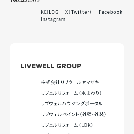
を
ト
イ
ト
別
を
ト
を
KEILOG
X（Twitter）
Facebook
外
外
外
ウ
別
を
別
Instagram
部
外
部
部
イ
ウ
別
ウ
サ
部
サ
サ
ン
イ
ウ
イ
イ
サ
イ
イ
ド
ン
イ
ン
ト
イ
ト
ト
ウ
ド
ン
ド
を
ト
を
を
で
ウ
ド
ウ
別
を
別
別
開
で
ウ
で
LIVEWELL
GROUP
ウ
別
ウ
ウ
き
開
で
開
イ
ウ
イ
イ
ま
き
開
き
ン
イ
ン
ン
す
ま
き
ま
株式会社リブウェルヤマザキ
外
ド
ン
ド
ド
す
ま
す
リブェルリフォーム（水まわり）
部
ウ
ド
ウ
ウ
す
外
サ
で
ウ
で
で
リブウェルハウジングポータル
部
外
開
で
開
開
イ
サ
リブウェルペイント（外壁・外装）
部
き
開
き
き
ト
外
イ
サ
ま
き
ま
ま
リブェルリフォーム（LDK）
を
部
ト
外
す
ま
す
す
イ
別
サ