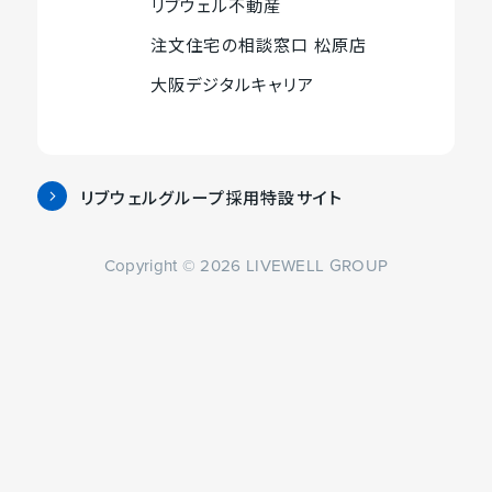
リブウェル不動産
を
部
す
ト
外
ウ
イ
別
サ
注文住宅の相談窓口 松原店
を
部
イ
ト
外
ウ
イ
別
サ
ン
大阪デジタルキャリア
を
部
イ
ト
外
ウ
イ
ド
別
サ
ン
を
部
イ
ト
ウ
ウ
イ
ド
別
サ
ン
を
で
イ
ト
ウ
ウ
イ
ド
別
開
リブウェルグループ採用特設サイト
ン
を
で
イ
外
ト
ウ
ウ
き
ド
別
開
ン
部
を
で
イ
ま
ウ
ウ
き
Copyright © 2026 LIVEWELL GROUP
ド
サ
別
開
ン
す
で
イ
ま
ウ
イ
ウ
き
ド
開
ン
す
で
ト
イ
ま
ウ
き
ド
開
を
ン
す
で
ま
ウ
き
別
ド
開
す
で
ま
ウ
ウ
き
開
す
イ
で
ま
き
ン
開
す
ま