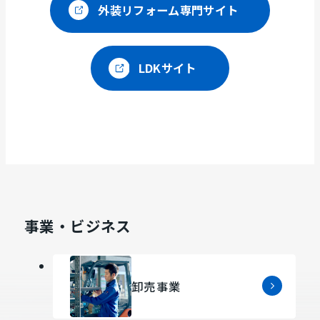
別
イ
外
外装リフォーム専門サイト
ウ
ト
部
イ
を
サ
ン
別
イ
外
LDKサイト
ド
ウ
ト
部
ウ
イ
を
サ
で
ン
別
イ
開
ド
ウ
ト
き
ウ
イ
を
ま
で
ン
別
す
開
ド
ウ
き
ウ
イ
ま
で
事業・ビジネス
ン
す
開
ド
き
ウ
ま
で
卸売事業
す
開
き