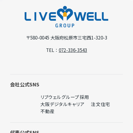
ン
L
ド
I
ウ
V
で
E
〒580-0045
大阪府松原市三宅西1-320-3
開
W
TEL：
072-336-3543
き
E
ま
L
す
L
G
会社公式SNS
R
リブウェルグループ採用
O
外
大阪デジタルキャリア
注文住宅
部
外
外
U
不動産
サ
部
外
部
P
イ
サ
部
サ
ト
イ
サ
イ
代表公式SNS