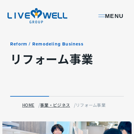
L
MENU
I
V
E
Reform / Remodeling Business
W
リフォーム事業
E
L
L
G
R
O
HOME
事業・ビジネス
リフォーム事業
U
P