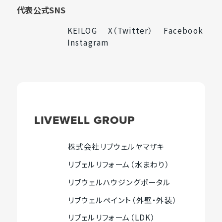
ト
イ
サ
イ
代表公式SNS
を
ト
イ
ト
別
を
ト
を
KEILOG
X（Twitter）
Facebook
外
外
外
ウ
別
を
別
Instagram
部
外
部
部
イ
ウ
別
ウ
サ
部
サ
サ
ン
イ
ウ
イ
イ
サ
イ
イ
ド
ン
イ
ン
ト
イ
ト
ト
ウ
ド
ン
ド
を
ト
を
を
で
ウ
ド
ウ
別
を
別
別
開
で
ウ
で
LIVEWELL
GROUP
ウ
別
ウ
ウ
き
開
で
開
イ
ウ
イ
イ
ま
き
開
き
ン
イ
ン
ン
す
ま
き
ま
株式会社リブウェルヤマザキ
外
ド
ン
ド
ド
す
ま
す
リブェルリフォーム（水まわり）
部
ウ
ド
ウ
ウ
す
外
サ
で
ウ
で
で
リブウェルハウジングポータル
部
外
開
で
開
開
イ
サ
リブウェルペイント（外壁・外装）
部
き
開
き
き
ト
外
イ
サ
ま
き
ま
ま
リブェルリフォーム（LDK）
を
部