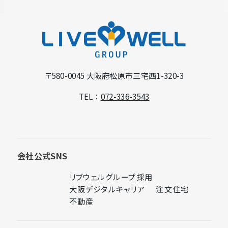
イ
ン
L
ド
I
ウ
V
で
E
〒580-0045
大阪府松原市三宅西1-320-3
開
W
TEL：
072-336-3543
き
E
ま
L
す
L
G
会社公式SNS
R
リブウェルグループ採用
O
外
大阪デジタルキャリア
注文住宅
部
外
外
U
不動産
サ
部
外
部
P
イ
サ
部
サ