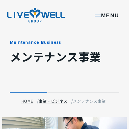
L
MENU
I
V
E
Maintenance Business
W
メンテナンス事業
E
L
L
G
R
O
HOME
事業・ビジネス
メンテナンス事業
U
P